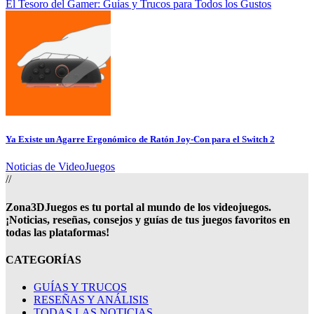
El Tesoro del Gamer: Guías y Trucos para Todos los Gustos
Ya Existe un Agarre Ergonómico de Ratón Joy-Con para el Switch 2
Noticias de VideoJuegos
//
Zona3DJuegos es tu portal al mundo de los videojuegos.
¡Noticias, reseñas, consejos y guías de tus juegos favoritos en
todas las plataformas!
CATEGORÍAS
GUÍAS Y TRUCOS
RESEÑAS Y ANÁLISIS
TODAS LAS NOTICIAS