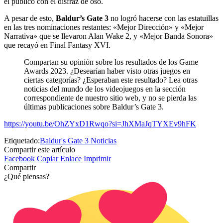
el público con el disfraz de oso.
A pesar de esto,
Baldur’s Gate 3
no logró hacerse con las estatuillas
en las tres nominaciones restantes: «Mejor Dirección» y «Mejor
Narrativa» que se llevaron Alan Wake 2, y «Mejor Banda Sonora»
que recayó en Final Fantasy XVI.
Compartan su opinión sobre los resultados de los Game
Awards 2023. ¿Desearían haber visto otras juegos en
ciertas categorías? ¿Esperaban este resultado? Lea otras
noticias del mundo de los videojuegos en la sección
correspondiente de nuestro sitio web, y no se pierda las
últimas publicaciones sobre Baldur’s Gate 3.
https://youtu.be/OhZYxD1Rwqo?si=JhXMaJqTYXEv9hFK
Etiquetado:
Baldur's Gate 3 Noticias
Compartir este artículo
Facebook
Copiar Enlace
Imprimir
Compartir
¿Qué piensas?