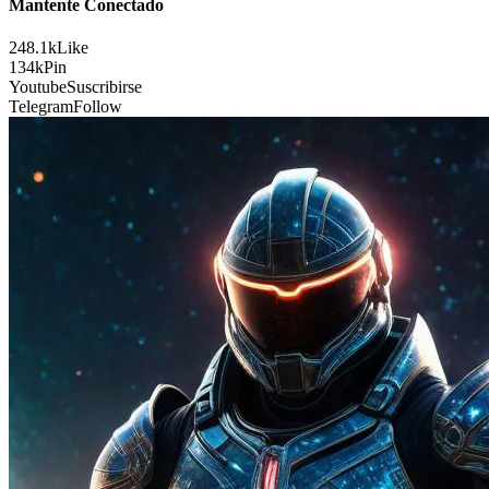
Mantente Conectado
248.1k
Like
134k
Pin
Youtube
Suscribirse
Telegram
Follow