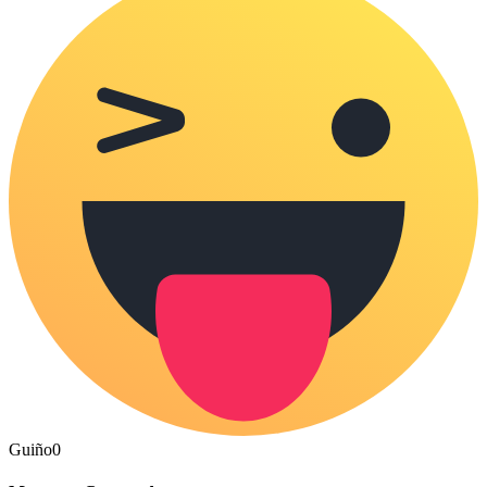
Guiño
0