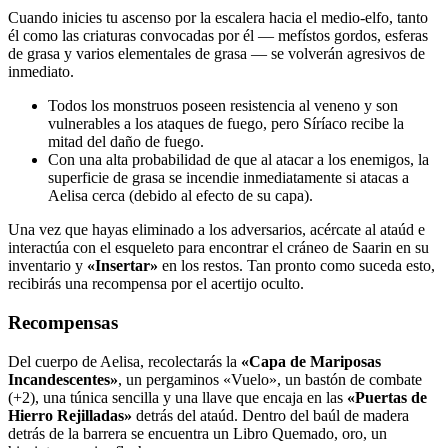
Cuando inicies tu ascenso por la escalera hacia el medio-elfo, tanto
él como las criaturas convocadas por él — mefístos gordos, esferas
de grasa y varios elementales de grasa — se volverán agresivos de
inmediato.
Todos los monstruos poseen resistencia al veneno y son
vulnerables a los ataques de fuego, pero Síríaco recibe la
mitad del daño de fuego.
Con una alta probabilidad de que al atacar a los enemigos, la
superficie de grasa se incendie inmediatamente si atacas a
Aelisa cerca (debido al efecto de su capa).
Una vez que hayas eliminado a los adversarios, acércate al ataúd e
interactúa con el esqueleto para encontrar el cráneo de Saarin en su
inventario y
«Insertar»
en los restos. Tan pronto como suceda esto,
recibirás una recompensa por el acertijo oculto.
Recompensas
Del cuerpo de Aelisa, recolectarás la
«Capa de Mariposas
Incandescentes»
, un pergaminos «Vuelo», un bastón de combate
(+2), una túnica sencilla y una llave que encaja en las
«Puertas de
Hierro Rejilladas»
detrás del ataúd. Dentro del baúl de madera
detrás de la barrera se encuentra un Libro Quemado, oro, un