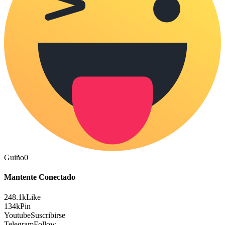
Guiño
0
Mantente Conectado
248.1k
Like
134k
Pin
Youtube
Suscribirse
Telegram
Follow