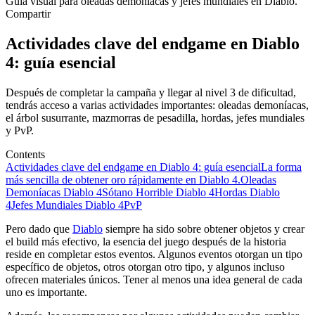
Guía visual para oleadas demoníacas y jefes mundiales en Diablo.
Compartir
Actividades clave del endgame en Diablo
4: guía esencial
Después de completar la campaña y llegar al nivel 3 de dificultad,
tendrás acceso a varias actividades importantes: oleadas demoníacas,
el árbol susurrante, mazmorras de pesadilla, hordas, jefes mundiales
y PvP.
Contents
Actividades clave del endgame en Diablo 4: guía esencial
La forma
más sencilla de obtener oro rápidamente en Diablo 4.
Oleadas
Demoníacas Diablo 4
Sótano Horrible Diablo 4
Hordas Diablo
4
Jefes Mundiales Diablo 4
PvP
Pero dado que
Diablo
siempre ha sido sobre obtener objetos y crear
el build más efectivo, la esencia del juego después de la historia
reside en completar estos eventos. Algunos eventos otorgan un tipo
específico de objetos, otros otorgan otro tipo, y algunos incluso
ofrecen materiales únicos. Tener al menos una idea general de cada
uno es importante.