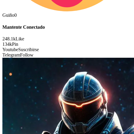
Guiño
0
Mantente Conectado
248.1k
Like
134k
Pin
Youtube
Suscribirse
Telegram
Follow