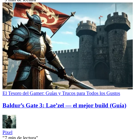
El Tesoro del Gamer: Guías y Trucos para Todos los Gustos
Baldur’s Gate 3: Lae’zel — el mejor build (Guía)
Pixel
"7 min de lectura"