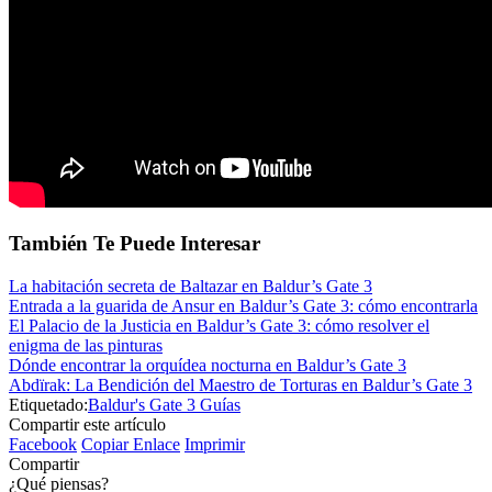
También Te Puede Interesar
La habitación secreta de Baltazar en Baldur’s Gate 3
Entrada a la guarida de Ansur en Baldur’s Gate 3: cómo encontrarla
El Palacio de la Justicia en Baldur’s Gate 3: cómo resolver el
enigma de las pinturas
Dónde encontrar la orquídea nocturna en Baldur’s Gate 3
Abdïrak: La Bendición del Maestro de Torturas en Baldur’s Gate 3
Etiquetado:
Baldur's Gate 3 Guías
Compartir este artículo
Facebook
Copiar Enlace
Imprimir
Compartir
¿Qué piensas?