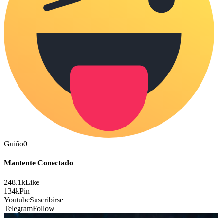
Guiño
0
Mantente Conectado
248.1k
Like
134k
Pin
Youtube
Suscribirse
Telegram
Follow