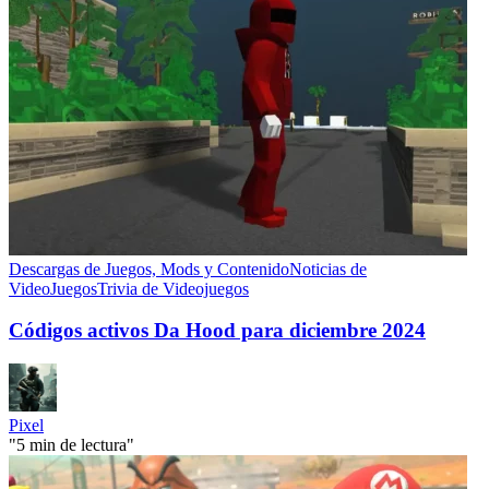
Descargas de Juegos, Mods y Contenido
Noticias de
VideoJuegos
Trivia de Videojuegos
Códigos activos Da Hood para diciembre 2024
Pixel
"5 min de lectura"