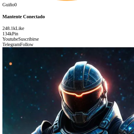
Guiño
0
Mantente Conectado
248.1k
Like
134k
Pin
Youtube
Suscribirse
Telegram
Follow