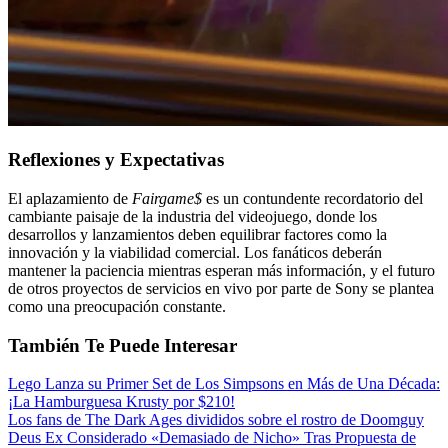
Reflexiones y Expectativas
El aplazamiento de
Fairgame$
es un contundente recordatorio del
cambiante paisaje de la industria del videojuego, donde los
desarrollos y lanzamientos deben equilibrar factores como la
innovación y la viabilidad comercial. Los fanáticos deberán
mantener la paciencia mientras esperan más información, y el futuro
de otros proyectos de servicios en vivo por parte de Sony se plantea
como una preocupación constante.
También Te Puede Interesar
Lego Lanza su Primer Set de Los Simpsons en Más de Una Década:
¡La Hamburguesa Krusty por $210!
Los fans de The Dark Ages divididos sobre el rostro de Doomguy
Deus Ex Considerado «Demasiado de Nicho» Tras Propuesta de