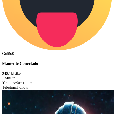
Guiño
0
Mantente Conectado
248.1k
Like
134k
Pin
Youtube
Suscribirse
Telegram
Follow