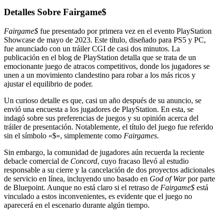
Detalles Sobre Fairgame$
Fairgame$
fue presentado por primera vez en el evento PlayStation
Showcase de mayo de 2023. Este título, diseñado para PS5 y PC,
fue anunciado con un tráiler CGI de casi dos minutos. La
publicación en el blog de PlayStation detalla que se trata de un
emocionante juego de atracos competitivos, donde los jugadores se
unen a un movimiento clandestino para robar a los más ricos y
ajustar el equilibrio de poder.
Un curioso detalle es que, casi un año después de su anuncio, se
envió una encuesta a los jugadores de PlayStation. En esta, se
indagó sobre sus preferencias de juegos y su opinión acerca del
tráiler de presentación. Notablemente, el título del juego fue referido
sin el símbolo «$», simplemente como
Fairgames
.
Sin embargo, la comunidad de jugadores aún recuerda la reciente
debacle comercial de
Concord
, cuyo fracaso llevó al estudio
responsable a su cierre y la cancelación de dos proyectos adicionales
de servicio en línea, incluyendo uno basado en
God of War
por parte
de Bluepoint. Aunque no está claro si el retraso de
Fairgame$
está
vinculado a estos inconvenientes, es evidente que el juego no
aparecerá en el escenario durante algún tiempo.