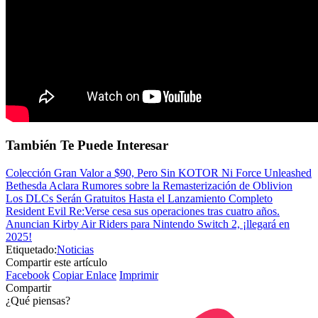
También Te Puede Interesar
Colección Gran Valor a $90, Pero Sin KOTOR Ni Force Unleashed
Bethesda Aclara Rumores sobre la Remasterización de Oblivion
Los DLCs Serán Gratuitos Hasta el Lanzamiento Completo
Resident Evil Re:Verse cesa sus operaciones tras cuatro años.
Anuncian Kirby Air Riders para Nintendo Switch 2, ¡llegará en
2025!
Etiquetado:
Noticias
Compartir este artículo
Facebook
Copiar Enlace
Imprimir
Compartir
¿Qué piensas?