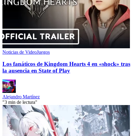
Noticias de VideoJuegos
Los fanáticos de Kingdom Hearts 4 en «shock» tras
la ausencia en State of Play
Alejandro Martínez
"3 min de lectura"