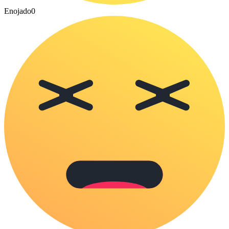
Enojado
0