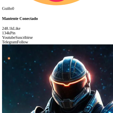
Guiño
0
Mantente Conectado
248.1k
Like
134k
Pin
Youtube
Suscribirse
Telegram
Follow