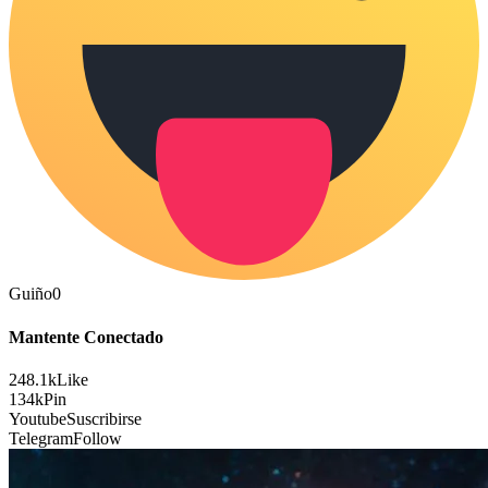
Guiño
0
Mantente Conectado
248.1k
Like
134k
Pin
Youtube
Suscribirse
Telegram
Follow