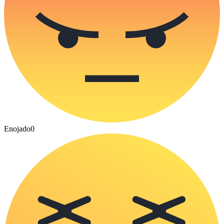
Enojado
0