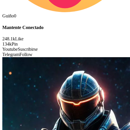
Guiño
0
Mantente Conectado
248.1k
Like
134k
Pin
Youtube
Suscribirse
Telegram
Follow