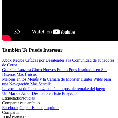
También Te Puede Interesar
Xbox Recibe Críticas por Desatender a la Comunidad de Jugadores
de Corea
Godzilla Lanzará Cinco Nuevos Funko Pops Inspirados en Sus
Diseños Más Únicos
Mejoras en los Menús y la Cámara de Monster Hunter Wilds para
una Navegación Más Sencilla
La vocalista de Persona 4 insinúa un posible remake del juego
Un Mar de Amor Destilado en Este Proyecto
Etiquetado:
Noticias
Compartir este artículo
Facebook
Copiar Enlace
Imprimir
Compartir
¿Qué piensas?