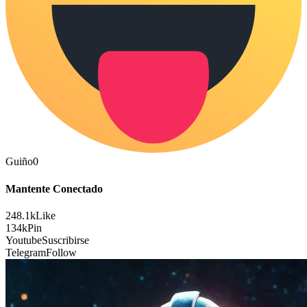
Guiño
0
Mantente Conectado
248.1k
Like
134k
Pin
Youtube
Suscribirse
Telegram
Follow