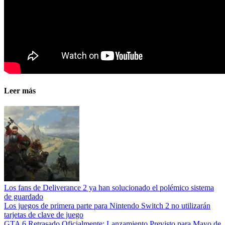
Leer más
Los fans de Deliverance 2 ya han solucionado el polémico sistema
de guardado
Los juegos de primera parte para Nintendo Switch 2 no utilizarán
tarjetas de clave de juego
GTA 6 Retrasado Oficialmente: Lanzamiento Previsto para Mayo de