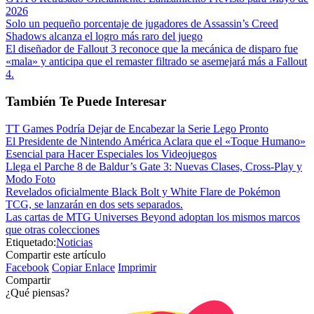
2026
Solo un pequeño porcentaje de jugadores de Assassin’s Creed
Shadows alcanza el logro más raro del juego
El diseñador de Fallout 3 reconoce que la mecánica de disparo fue
«mala» y anticipa que el remaster filtrado se asemejará más a Fallout
4.
También Te Puede Interesar
TT Games Podría Dejar de Encabezar la Serie Lego Pronto
El Presidente de Nintendo América Aclara que el «Toque Humano»
Esencial para Hacer Especiales los Videojuegos
Llega el Parche 8 de Baldur’s Gate 3: Nuevas Clases, Cross-Play y
Modo Foto
Revelados oficialmente Black Bolt y White Flare de Pokémon
TCG, se lanzarán en dos sets separados.
Las cartas de MTG Universes Beyond adoptan los mismos marcos
que otras colecciones
Etiquetado:
Noticias
Compartir este artículo
Facebook
Copiar Enlace
Imprimir
Compartir
¿Qué piensas?