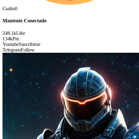
Guiño
0
Mantente Conectado
248.1k
Like
134k
Pin
Youtube
Suscribirse
Telegram
Follow