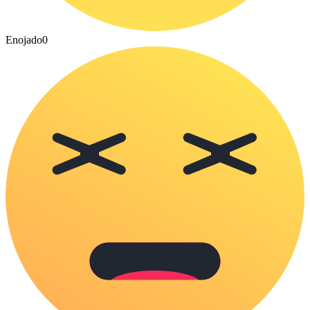
Enojado
0