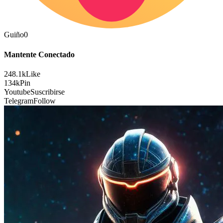
Guiño
0
Mantente Conectado
248.1k
Like
134k
Pin
Youtube
Suscribirse
Telegram
Follow