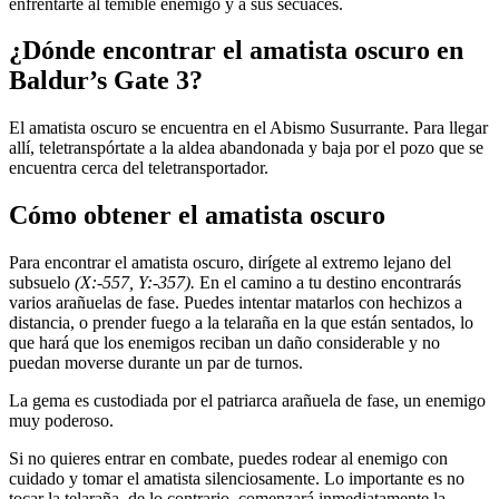
enfrentarte al temible enemigo y a sus secuaces.
¿Dónde encontrar el amatista oscuro en
Baldur’s Gate 3?
El amatista oscuro se encuentra en el Abismo Susurrante. Para llegar
allí, teletranspórtate a la aldea abandonada y baja por el pozo que se
encuentra cerca del teletransportador.
Cómo obtener el amatista oscuro
Para encontrar el amatista oscuro, dirígete al extremo lejano del
subsuelo
(X:-557, Y:-357).
En el camino a tu destino encontrarás
varios arañuelas de fase. Puedes intentar matarlos con hechizos a
distancia, o prender fuego a la telaraña en la que están sentados, lo
que hará que los enemigos reciban un daño considerable y no
puedan moverse durante un par de turnos.
La gema es custodiada por el patriarca arañuela de fase, un enemigo
muy poderoso.
Si no quieres entrar en combate, puedes rodear al enemigo con
cuidado y tomar el amatista silenciosamente. Lo importante es no
tocar la telaraña, de lo contrario, comenzará inmediatamente la