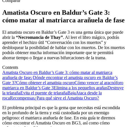
Compartir
Amatista Oscuro en Baldur’s Gate 3:
cómo matar al matriarca arañuela de fase
El amatista oscuro en Baldur’s Gate 3 es una gema única que puede
abrir la
“Necromancia de Thay”
. Al leer el libro mágico, podrás
aprender el hechizo útil “Conversación con los muertos” y
desbloquear la posibilidad de hablar con los muertos. De los muertos
podrás obtener mucha información importante que te permitirá
ahorrar tiempo o llegar a nuevas bifurcaciones de la trama.
Contents
Amatista Oscuro en Baldur’s Gate 3: cómo matar al matriarca
arañuela de fase
¿Dónde encontrar el amatista oscuro en Baldur’s
Gate 3?
Cómo obtener el amatista oscuro
Cómo vencer al aracnóforo
matriarca en Baldur’s Gate 3
Elimina a los pequeños arañas
Destruye
la telaraña
Evita el puente de telaraña
Baja
Ataca desde la
roca
Recompensas
¿Para qué sirve el Amatista Oscuro?
El problema principal es que la gema que necesitas está escondida
en lo profundo de la tierra y está custodiada por un enemigo
peligroso: el matriarca arañuela de fase. En esta guía te diremos
cómo encontrar el Amatista Oscuro en BG3, así como cómo