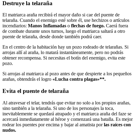
Destruye la telaraña
El matriarca araña recibirá el mayor daño si cae del puente de
telaraña. Cuando el enemigo esté sobre él, use hechizos o artículos
incendiarios:
Manos Inflamadas
o
flechas de fuego.
Caerá fuera
de combate durante unos turnos, luego el matriarca saltará a otro
puente de telaraña, desde donde también podrá caer.
En el centro de la habitación hay un pozo rodeado de telarañas. Si
arrojas allí al araña, lo matará instantáneamente, pero no podrás
obtener recompensa. Si necesitas el botín del enemigo, evita este
pozo.
Si arrojas al matriarca al pozo antes de que despierte a los pequeños
arañas, obtendrás el logro
«Lucha contra plagas»**.
Evita el puente de telaraña
Al atravesar el telar, tendrás que evitar no solo a los propios arañas,
sino también a la telaraña. Si uno de los personajes la toca,
inevitablemente se quedará atrapado y el matriarca araña del faze se
acercará inmediatamente al héroe y comenzará una batalla. Es mejor
rodear los puentes por encima y bajar al amatista por
las raíces con
nudos.