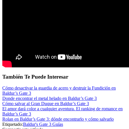
También Te Puede Interesar
Cómo desactivar la guardia de acero y destruir la Fundición en
Baldur’s Gate 3
Donde encontrar el metal helado en Baldur’s Gate 3
Cómo salvar al Gran Duque en Baldur’s Gate 3
El amor dará color a cualquier aventura. El ranking de romance en
Baldur’s Gate 3
Rolan en Baldur’s Gate 3: dónde encontrarlo y cómo salvarlo
Etiquetado:
Baldur's Gate 3 Guías