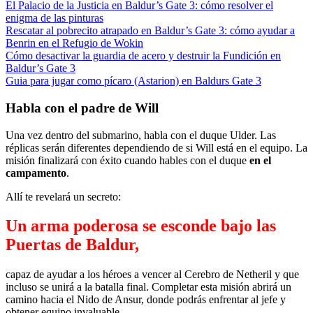
El Palacio de la Justicia en Baldur’s Gate 3: cómo resolver el
enigma de las pinturas
Rescatar al pobrecito atrapado en Baldur’s Gate 3: cómo ayudar a
Benrin en el Refugio de Wokin
Cómo desactivar la guardia de acero y destruir la Fundición en
Baldur’s Gate 3
Guia para jugar como pícaro (Astarion) en Baldurs Gate 3
Habla con el padre de Will
Una vez dentro del submarino, habla con el duque Ulder. Las
réplicas serán diferentes dependiendo de si Will está en el equipo. La
misión finalizará con éxito cuando hables con el duque
en el
campamento
.
Allí te revelará un secreto:
Un arma poderosa se esconde bajo las
Puertas de Baldur,
capaz de ayudar a los héroes a vencer al Cerebro de Netheril y que
incluso se unirá a la batalla final. Completar esta misión abrirá un
camino hacia el Nido de Ansur, donde podrás enfrentar al jefe y
obtener equipo invaluable.