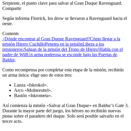
Serpiente, el punto clave para salvar al Gran Duque Ravenguard.
Compartir
Según informa Florrick, los drow se llevaron a Ravenguard hacia el
oeste.
Contents
¿Dónde encontrar al Gran Duque Ravenguard?
Cómo llegar a la
prisión Hierro Cuchillo
Penetra en la prisión
Libera a los
prisioneros
¡Salgan de la prisión del Trono de Hierro!
Habla con el
padre de Will
Un arma poderosa se esconde bajo las Puertas de
Baldur,
Como recompensa por completar esta etapa de la misión, recibirás
un arma única: elige uno de estos tres:
Lanza «Iskrokol».
Arco «Molneestrel».
Bastón «Iskrometa».
Así comienza la misión «Salvar al Gran Duque» en Baldur’s Gate 3.
Durante la mayor parte del juego, los héroes no recibirán nuevas
pistas sobre el paradero del duque. Solo será posible salvarlo en el
tercer acto.