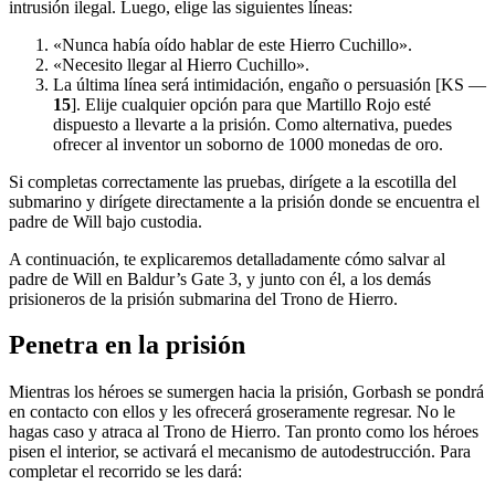
intrusión ilegal. Luego, elige las siguientes líneas:
«Nunca había oído hablar de este Hierro Cuchillo».
«Necesito llegar al Hierro Cuchillo».
La última línea será intimidación, engaño o persuasión [KS —
15
]. Elije cualquier opción para que Martillo Rojo esté
dispuesto a llevarte a la prisión. Como alternativa, puedes
ofrecer al inventor un soborno de 1000 monedas de oro.
Si completas correctamente las pruebas, dirígete a la escotilla del
submarino y dirígete directamente a la prisión donde se encuentra el
padre de Will bajo custodia.
A continuación, te explicaremos detalladamente cómo salvar al
padre de Will en Baldur’s Gate 3, y junto con él, a los demás
prisioneros de la prisión submarina del Trono de Hierro.
Penetra en la prisión
Mientras los héroes se sumergen hacia la prisión, Gorbash se pondrá
en contacto con ellos y les ofrecerá groseramente regresar. No le
hagas caso y atraca al Trono de Hierro. Tan pronto como los héroes
pisen el interior, se activará el mecanismo de autodestrucción. Para
completar el recorrido se les dará: