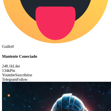
Guiño
0
Mantente Conectado
248.1k
Like
134k
Pin
Youtube
Suscribirse
Telegram
Follow