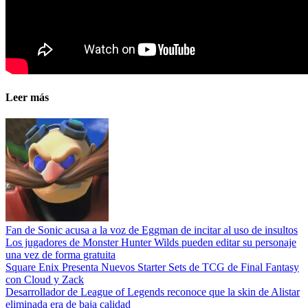
Leer más
Fan de Sonic acusa a la voz de Eggman de incitar al uso de insultos
Los jugadores de Monster Hunter Wilds pueden editar su personaje
una vez de forma gratuita
Square Enix Presenta Nuevos Starter Sets de TCG de Final Fantasy
con Cloud y Zack
Desarrollador de League of Legends reconoce que la skin de Alistar
eliminada era de baja calidad