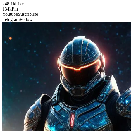
248.1k
Like
134k
Pin
Youtube
Suscribirse
Telegram
Follow