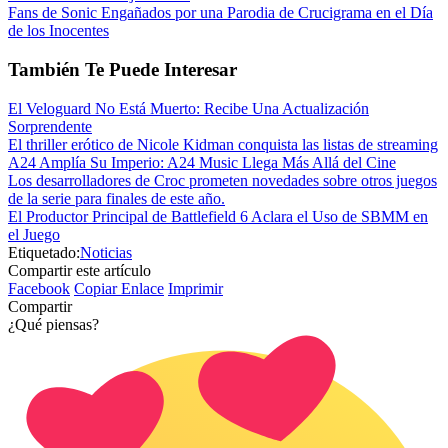
Fans de Sonic Engañados por una Parodia de Crucigrama en el Día
de los Inocentes
También Te Puede Interesar
El Veloguard No Está Muerto: Recibe Una Actualización
Sorprendente
El thriller erótico de Nicole Kidman conquista las listas de streaming
A24 Amplía Su Imperio: A24 Music Llega Más Allá del Cine
Los desarrolladores de Croc prometen novedades sobre otros juegos
de la serie para finales de este año.
El Productor Principal de Battlefield 6 Aclara el Uso de SBMM en
el Juego
Etiquetado:
Noticias
Compartir este artículo
Facebook
Copiar Enlace
Imprimir
Compartir
¿Qué piensas?