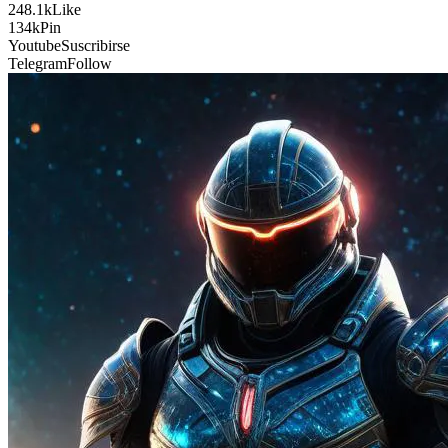
248.1k
Like
134k
Pin
Youtube
Suscribirse
Telegram
Follow