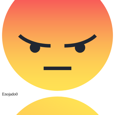
Enojado
0