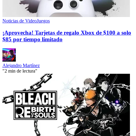
Noticias de VideoJuegos
¡Aprovecha! Tarjetas de regalo Xbox de $100 a solo
$85 por tiempo limitado
Alejandro Martínez
"2 min de lectura"