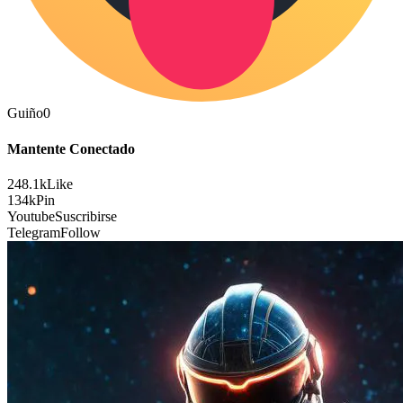
Guiño
0
Mantente Conectado
248.1k
Like
134k
Pin
Youtube
Suscribirse
Telegram
Follow