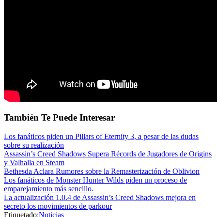
También Te Puede Interesar
Los fanáticos piden un Pillars of Eternity 3, a pesar de las dudas
sobre su realización
Assassin’s Creed Shadows Supera Récords de Jugadores de Origins
y Valhalla en Steam
Bethesda Aclara Rumores sobre la Remasterización de Oblivion
Los fanáticos de Monster Hunter Wilds piden un proceso de
emparejamiento más sencillo.
La actualización 1.0.4 de Assassin’s Creed Shadows mejora en
secreto los movimientos de parkour
Etiquetado:
Noticias