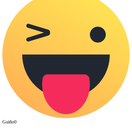
Guiño
0