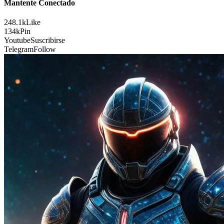
Mantente Conectado
248.1k
Like
134k
Pin
Youtube
Suscribirse
Telegram
Follow