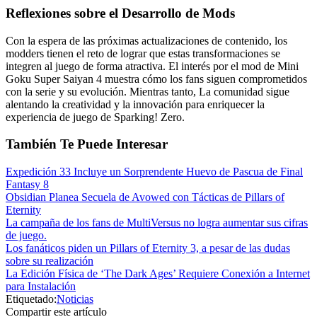
Reflexiones sobre el Desarrollo de Mods
Con la espera de las próximas actualizaciones de contenido, los
modders tienen el reto de lograr que estas transformaciones se
integren al juego de forma atractiva. El interés por el mod de Mini
Goku Super Saiyan 4 muestra cómo los fans siguen comprometidos
con la serie y su evolución. Mientras tanto, La comunidad sigue
alentando la creatividad y la innovación para enriquecer la
experiencia de juego de Sparking! Zero.
También Te Puede Interesar
Expedición 33 Incluye un Sorprendente Huevo de Pascua de Final
Fantasy 8
Obsidian Planea Secuela de Avowed con Tácticas de Pillars of
Eternity
La campaña de los fans de MultiVersus no logra aumentar sus cifras
de juego.
Los fanáticos piden un Pillars of Eternity 3, a pesar de las dudas
sobre su realización
La Edición Física de ‘The Dark Ages’ Requiere Conexión a Internet
para Instalación
Etiquetado:
Noticias
Compartir este artículo