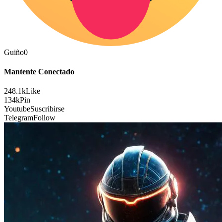
Guiño
0
Mantente Conectado
248.1k
Like
134k
Pin
Youtube
Suscribirse
Telegram
Follow