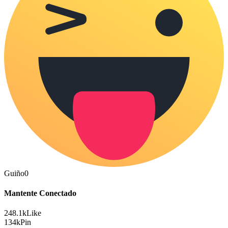
Guiño
0
Mantente Conectado
248.1k
Like
134k
Pin