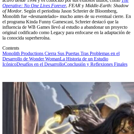
activo desde 1994 y es conocido por sus exitosos títulos, como
The
Operative: No One Lives Forever
,
FEAR
y
Middle-Earth: Shadow
of Mordor
. Según el periodista Jason Schreier de Bloomberg,
Monolith fue «desmantelado» mucho antes de su eventual cierre. En
el programa Kinda Funny Gamescast, Schreier destacó que la
influencia de WB Games llevó al estudio a abandonar un proyecto
original codificado como Legacy para enfocarse en la adaptación de
la conocida superheroína.
Contents
Monolith Productions Cierra Sus Puertas Tras Problemas en el
Desarrollo de Wonder Woman
La Historia de un Estudio
Icónico
Desafíos en el Desarrollo
Conclusión y Reflexiones Finales