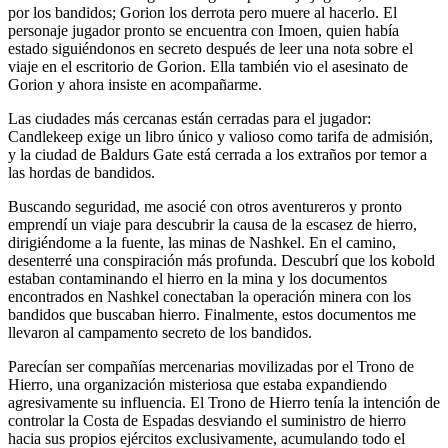
por los bandidos; Gorion los derrota pero muere al hacerlo. El
personaje jugador pronto se encuentra con Imoen, quien había
estado siguiéndonos en secreto después de leer una nota sobre el
viaje en el escritorio de Gorion. Ella también vio el asesinato de
Gorion y ahora insiste en acompañarme.
Las ciudades más cercanas están cerradas para el jugador:
Candlekeep exige un libro único y valioso como tarifa de admisión,
y la ciudad de Baldurs Gate está cerrada a los extraños por temor a
las hordas de bandidos.
Buscando seguridad, me asocié con otros aventureros y pronto
emprendí un viaje para descubrir la causa de la escasez de hierro,
dirigiéndome a la fuente, las minas de Nashkel. En el camino,
desenterré una conspiración más profunda. Descubrí que los kobold
estaban contaminando el hierro en la mina y los documentos
encontrados en Nashkel conectaban la operación minera con los
bandidos que buscaban hierro. Finalmente, estos documentos me
llevaron al campamento secreto de los bandidos.
Parecían ser compañías mercenarias movilizadas por el Trono de
Hierro, una organización misteriosa que estaba expandiendo
agresivamente su influencia. El Trono de Hierro tenía la intención de
controlar la Costa de Espadas desviando el suministro de hierro
hacia sus propios ejércitos exclusivamente, acumulando todo el