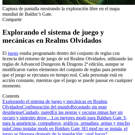
Captura de pantalla mostrando la exploración libre en el mapa
mundial de Baldur’s Gate.
Compartir
Explorando el sistema de juego y
mecánicas en Realms Olvidados
El
juego
estaba programado dentro del conjunto de reglas con
licencia del entorno de juego de rol Realms Olvidados, utilizando las
reglas de Advanced Dungeons & Dragons 2ª edición, aunque se
modificaron varios elementos del conjunto de reglas para permitir
que el juego se ejecutara en tiempo real. Cada personaje está en
acción constante, mientras que el juego se puede pausar en cualquier
momento.
Contents
Explorando el sistema de juego y mecánicas en Realms
Olvidados
Configuración del mundo
Recastado sin gran
despliegue
Cuidado, pared
En las negras y oscuras minas hay un
oscuro y siniestro drow…
Los mejores mods para Baldurs Gate 3:
para la apariencia, compañeros, gráficos, armadura, armas y mucho
más
Cómo instalar mods en Baldurs Gate 3
El mod no se instala, el
juego se bloquea después de la instalación: ¿qué hacer?