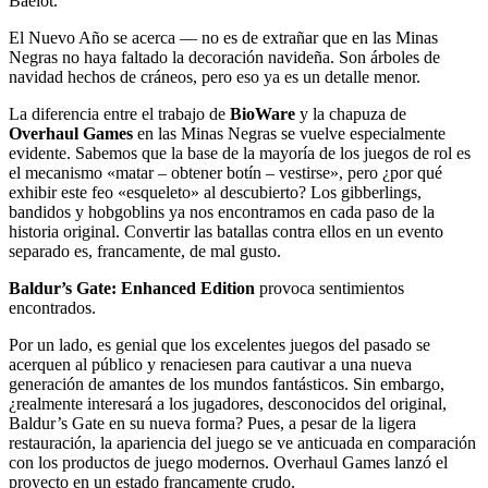
Baelot.
El Nuevo Año se acerca — no es de extrañar que en las Minas
Negras no haya faltado la decoración navideña. Son árboles de
navidad hechos de cráneos, pero eso ya es un detalle menor.
La diferencia entre el trabajo de
BioWare
y la chapuza de
Overhaul Games
en las Minas Negras se vuelve especialmente
evidente. Sabemos que la base de la mayoría de los juegos de rol es
el mecanismo «matar – obtener botín – vestirse», pero ¿por qué
exhibir este feo «esqueleto» al descubierto? Los gibberlings,
bandidos y hobgoblins ya nos encontramos en cada paso de la
historia original. Convertir las batallas contra ellos en un evento
separado es, francamente, de mal gusto.
Baldur’s Gate: Enhanced Edition
provoca sentimientos
encontrados.
Por un lado, es genial que los excelentes juegos del pasado se
acerquen al público y renaciesen para cautivar a una nueva
generación de amantes de los mundos fantásticos. Sin embargo,
¿realmente interesará a los jugadores, desconocidos del original,
Baldur’s Gate en su nueva forma? Pues, a pesar de la ligera
restauración, la apariencia del juego se ve anticuada en comparación
con los productos de juego modernos. Overhaul Games lanzó el
proyecto en un estado francamente crudo.