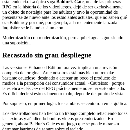
esta tendencia. La épica saga
Baldur’s Gate
, una de las primeras
RPG en la historia de los videojuegos, dejó de ser exclusivamente
un objeto de nostalgia para los adultos y tuvo la oportunidad de
presentarse de nuevo ante los estudiantes actuales, que no saben qué
es «Baldur» y por qué, por ejemplo, a la recientemente lanzada
Inquisitor se le llamó casi un clon.
Modernización con modernización, pero aquí el agua sigue siendo
una suposición.
Recastado sin gran despliegue
Las versiones Enhanced Edition rara vez implican una revisión
completa del original. Ante nosotros está más bien un remake
bastante cauteloso, destinado a acercar un poco el producto de
medios a la percepción del consumidor actual. «Cauteloso» porque
la estética «clásica» del RPG prácticamente no se ha visto afectada.
Es difícil decir si esto es bueno o malo, depende del punto de vista.
Por supuesto, en primer lugar, los cambios se centraron en la gráfica.
Los desarrolladores han hecho un trabajo completo rehaciendo todas
las texturas y añadiendo bonitos vídeos pre-renderizados. En
general, ahora Baldur’s Gate es un juego que se puede mirar sin
derramar lágrimas de sangre sobre el teclado.