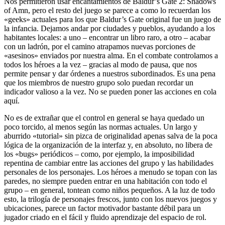
Nos permitieron usar encantamientos de Baldur’s Gate 2: Shadows
of Amn, pero el resto del juego se parece a como lo recuerdan los
«geeks» actuales para los que Baldur’s Gate original fue un juego de
la infancia. Dejamos andar por ciudades y pueblos, ayudando a los
habitantes locales: a uno – encontrar un libro raro, a otro – acabar
con un ladrón, por el camino atrapamos nuevas porciones de
«asesinos» enviados por nuestra alma. En el combate controlamos a
todos los héroes a la vez – gracias al modo de pausa, que nos
permite pensar y dar órdenes a nuestros subordinados. Es una pena
que los miembros de nuestro grupo solo puedan recordar un
indicador valioso a la vez. No se pueden poner las acciones en cola
aquí.
No es de extrañar que el control en general se haya quedado un
poco torcido, al menos según las normas actuales. Un largo y
aburrido «tutorial» sin pizca de originalidad apenas salva de la poca
lógica de la organización de la interfaz y, en absoluto, no libera de
los «bugs» periódicos – como, por ejemplo, la imposibilidad
repentina de cambiar entre las acciones del grupo y las habilidades
personales de los personajes. Los héroes a menudo se topan con las
paredes, no siempre pueden entrar en una habitación con todo el
grupo – en general, tontean como niños pequeños. A la luz de todo
esto, la trilogía de personajes frescos, junto con los nuevos juegos y
ubicaciones, parece un factor motivador bastante débil para un
jugador criado en el fácil y fluido aprendizaje del espacio de rol.