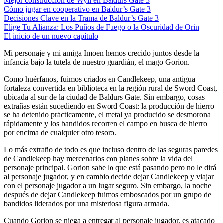
Mejor construcción de Wyll en Baldurs Gate 3
Cómo jugar en cooperativo en Baldur’s Gate 3
Decisiones Clave en la Trama de Baldur’s Gate 3
Elige Tu Alianza: Los Puños de Fuego o la Oscuridad de Orin
El inicio de un nuevo capítulo
Mi personaje y mi amiga Imoen hemos crecido juntos desde la
infancia bajo la tutela de nuestro guardián, el mago Gorion.
Como huérfanos, fuimos criados en Candlekeep, una antigua
fortaleza convertida en biblioteca en la región rural de Sword Coast,
ubicada al sur de la ciudad de Baldurs Gate. Sin embargo, cosas
extrañas están sucediendo en Sword Coast: la producción de hierro
se ha detenido prácticamente, el metal ya producido se desmorona
rápidamente y los bandidos recorren el campo en busca de hierro
por encima de cualquier otro tesoro.
Lo más extraño de todo es que incluso dentro de las seguras paredes
de Candlekeep hay mercenarios con planes sobre la vida del
personaje principal. Gorion sabe lo que está pasando pero no le dirá
al personaje jugador, y en cambio decide dejar Candlekeep y viajar
con el personaje jugador a un lugar seguro. Sin embargo, la noche
después de dejar Candlekeep fuimos emboscados por un grupo de
bandidos liderados por una misteriosa figura armada.
Cuando Gorion se niega a entregar al personaje jugador, es atacado