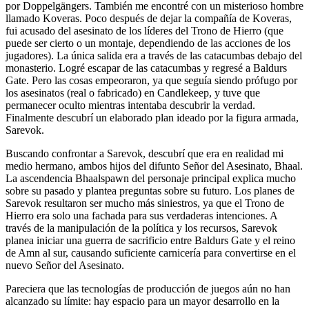
por Doppelgängers. También me encontré con un misterioso hombre
llamado Koveras. Poco después de dejar la compañía de Koveras,
fui acusado del asesinato de los líderes del Trono de Hierro (que
puede ser cierto o un montaje, dependiendo de las acciones de los
jugadores). La única salida era a través de las catacumbas debajo del
monasterio. Logré escapar de las catacumbas y regresé a Baldurs
Gate. Pero las cosas empeoraron, ya que seguía siendo prófugo por
los asesinatos (real o fabricado) en Candlekeep, y tuve que
permanecer oculto mientras intentaba descubrir la verdad.
Finalmente descubrí un elaborado plan ideado por la figura armada,
Sarevok.
Buscando confrontar a Sarevok, descubrí que era en realidad mi
medio hermano, ambos hijos del difunto Señor del Asesinato, Bhaal.
La ascendencia Bhaalspawn del personaje principal explica mucho
sobre su pasado y plantea preguntas sobre su futuro. Los planes de
Sarevok resultaron ser mucho más siniestros, ya que el Trono de
Hierro era solo una fachada para sus verdaderas intenciones. A
través de la manipulación de la política y los recursos, Sarevok
planea iniciar una guerra de sacrificio entre Baldurs Gate y el reino
de Amn al sur, causando suficiente carnicería para convertirse en el
nuevo Señor del Asesinato.
Pareciera que las tecnologías de producción de juegos aún no han
alcanzado su límite: hay espacio para un mayor desarrollo en la