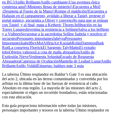
en BG3
Anillo Brilliante
Anillo cambiante
¡Una aventura épica
comienza aquí!
¡Misiones llenas de misterio!
¡Encuentra a Mol!
¡Despierta al Fuego de la Mano!
¡Rompe el maldición!
Encuentra a
Haliasin en el campamento, ayúdalo a liberar a Taniel, protege el
portal mágico, encuentra a Oliver y convencélo para que se reúnan
con Taniel, y al final, mata a Ketheric Thorm.
Infiltración en las
Torres Lunares
Investiga la resistencia a Selúnne
Salva a los tieflings
y a Vulbren
Secuestrar a la sacerdotisa Selûne Isabela y resolver el
secuestro
Personajes importantes
Jahéyra
Personajes
Importantes
Isabel
Bex
Mol
Alfíria
Art Kuolah
Rolán
Dammon
Bark
Rutt
La consejera Florrick
El Sargento Taly
Mattis
El extraño
lobo
Objetos valiosos
La cota de malla abrasadora
Anillo de
Explosión Nieve
Vestimenta Selunita
Escudo de Respuesta
Abrasadora
Caperuza de Ocultación
Mantella de Lealtad Lunar
Anillo
Brillante
Anillo Volátil
Etiquetas: baldurs gate 3 guia
La taberna Último resplandor en Baldur’s Gate 3 es una ubicación
del acto 2, ubicada en las tierras contaminadas y convertida por los
arfistas en la última base de las fuerzas de resistencia al culto
Absoluto en esta región. La mayoría de las misiones del acto 2,
especialmente si eliges un recorrido bondadoso, están relacionadas
con esta ubicación.
Esta guía proporciona información sobre todas las misiones,
personajes importantes y tesoros en la taberna Último resplandor en