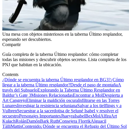
Una mesa con objetos misteriosos en la taberna Último resplandor,
esperando ser descubiertos.
Compartir
Guía completa de la taberna Último resplandor: cómo completar
todas las misiones y descubrir objetos secretos. Lista completa de los
PNJ que habitan en la ubicación.
Contents
¿Dónde se encuentra la taberna Último resplandor en BG3?
¿Cómo
llegar a la taberna Último resplandor?
Desde el paso de montaña
A
través del Subsuelo
Explorando la Taberna Último Resplandor en
Baldur’s Gate 3
Misiones Relacionadas
Encontrar a Mol
Despierta a
Art Cangrejo
Eliminar la maldición oscura
Infiltrarse en las Torres
Lunares
Investigar la resistencia seluniana
Salvar a los tielflings y a
Vulbren
Secuestrar a la sacerdotisa de Seluné Isabel y resolver el
secuestro
Personajes Importantes
Jhaeyra
Isabel
Bex
Mol
Alfira
Art
Kułach
Rolán
Damón
Bark Ruth
Consejera Florrik
Alguacil
Tàlli
Mattis
Contenido
¿Dónde se encuentra el Refugio del Último Sol