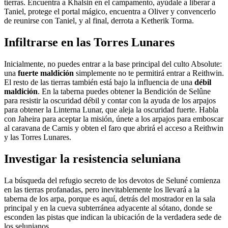
tierras. Encuentra a Khalsin en el campamento, ayúdale a liberar a
Taniel, protege el portal mágico, encuentra a Oliver y convencerlo
de reunirse con Taniel, y al final, derrota a Ketherik Torma.
Infiltrarse en las Torres Lunares
Inicialmente, no puedes entrar a la base principal del culto Absolute:
una
fuerte maldición
simplemente no te permitirá entrar a Reithwin.
El resto de las tierras también está bajo la influencia de una
débil
maldición
. En la taberna puedes obtener la Bendición de Selûne
para resistir la oscuridad débil y contar con la ayuda de los arpajos
para obtener la Linterna Lunar, que aleja la oscuridad fuerte. Habla
con Jaheira para aceptar la misión, únete a los arpajos para emboscar
al caravana de Carnis y obten el faro que abrirá el acceso a Reithwin
y las Torres Lunares.
Investigar la resistencia seluniana
La búsqueda del refugio secreto de los devotos de Seluné comienza
en las tierras profanadas, pero inevitablemente los llevará a la
taberna de los arpa, porque es aquí, detrás del mostrador en la sala
principal y en la cueva subterránea adyacente al sótano, donde se
esconden las pistas que indican la ubicación de la verdadera sede de
los selunianos.