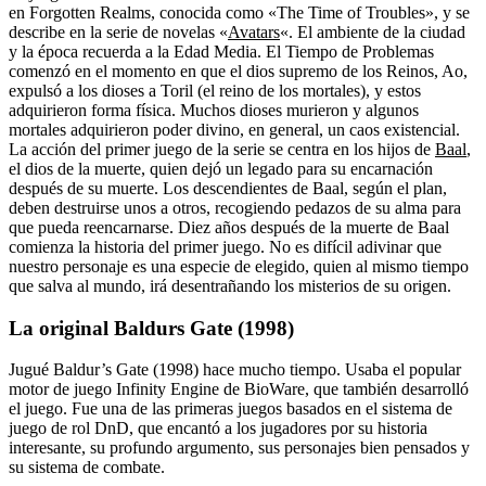
en Forgotten Realms, conocida como «The Time of Troubles», y se
describe en la serie de novelas «
Avatars
«. El ambiente de la ciudad
y la época recuerda a la Edad Media. El Tiempo de Problemas
comenzó en el momento en que el dios supremo de los Reinos, Ao,
expulsó a los dioses a Toril (el reino de los mortales), y estos
adquirieron forma física. Muchos dioses murieron y algunos
mortales adquirieron poder divino, en general, un caos existencial.
La acción del primer juego de la serie se centra en los hijos de
Baal
,
el dios de la muerte, quien dejó un legado para su encarnación
después de su muerte. Los descendientes de Baal, según el plan,
deben destruirse unos a otros, recogiendo pedazos de su alma para
que pueda reencarnarse. Diez años después de la muerte de Baal
comienza la historia del primer juego. No es difícil adivinar que
nuestro personaje es una especie de elegido, quien al mismo tiempo
que salva al mundo, irá desentrañando los misterios de su origen.
La original Baldurs Gate (1998)
Jugué Baldur’s Gate (1998) hace mucho tiempo. Usaba el popular
motor de juego Infinity Engine de BioWare, que también desarrolló
el juego. Fue una de las primeras juegos basados en el sistema de
juego de rol DnD, que encantó a los jugadores por su historia
interesante, su profundo argumento, sus personajes bien pensados ​​y
su sistema de combate.