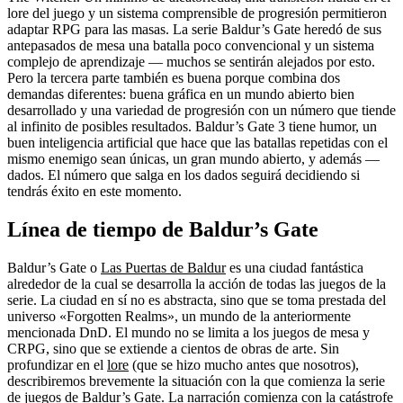
lore del juego y un sistema comprensible de progresión permitieron
adaptar RPG para las masas. La serie Baldur’s Gate heredó de sus
antepasados ​​de mesa una batalla poco convencional y un sistema
complejo de aprendizaje — muchos se sentirán alejados por esto.
Pero la tercera parte también es buena porque combina dos
demandas diferentes: buena gráfica en un mundo abierto bien
desarrollado y una variedad de progresión con un número que tiende
al infinito de posibles resultados. Baldur’s Gate 3 tiene humor, un
buen inteligencia artificial que hace que las batallas repetidas con el
mismo enemigo sean únicas, un gran mundo abierto, y además —
dados. El número que salga en los dados seguirá decidiendo si
tendrás éxito en este momento.
Línea de tiempo de Baldur’s Gate
Baldur’s Gate o
Las Puertas de Baldur
es una ciudad fantástica
alrededor de la cual se desarrolla la acción de todas las juegos de la
serie. La ciudad en sí no es abstracta, sino que se toma prestada del
universo «Forgotten Realms», un mundo de la anteriormente
mencionada DnD. El mundo no se limita a los juegos de mesa y
CRPG, sino que se extiende a cientos de obras de arte. Sin
profundizar en el
lore
(que se hizo mucho antes que nosotros),
describiremos brevemente la situación con la que comienza la serie
de juegos de Baldur’s Gate. La narración comienza con la catástrofe