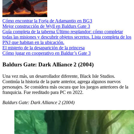
Cómo encontrar la Forja de Adamantio en BG3
Mejor construcción de Wyll en Baldurs Gate 3
Guía completa de la taberna Último resplandor: cómo completar
todas las misiones y descubrir objetos secretos. Lista completa de los
PNJ que habitan en la ubicación.
El misterio de la desaparición de la princesa
Cómo jugar en cooperativo en Baldur’s Gate 3
Baldurs Gate: Dark Alliance 2 (2004)
Una vez más, un desarrollador diferente, Black Isle Studios.
Continúa la historia de la parte anterior, agrega algunos nuevos
personajes. Se considera más oscura que los juegos anteriores de la
franquicia. Fue reeditado para PC en 2022.
Baldurs Gate: Dark Alliance 2 (2004)