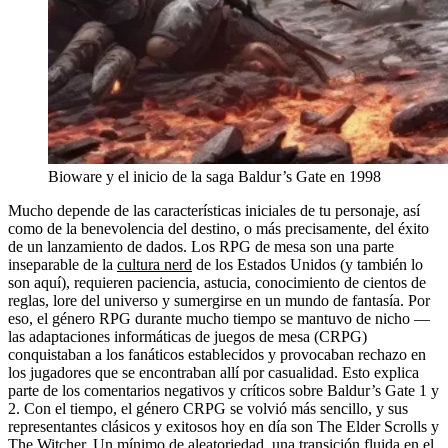
Bioware y el inicio de la saga Baldur’s Gate en 1998
Mucho depende de las características iniciales de tu personaje, así
como de la benevolencia del destino, o más precisamente, del éxito
de un lanzamiento de dados. Los RPG de mesa son una parte
inseparable de la
cultura nerd
de los Estados Unidos (y también lo
son aquí), requieren paciencia, astucia, conocimiento de cientos de
reglas, lore del universo y sumergirse en un mundo de fantasía. Por
eso, el género RPG durante mucho tiempo se mantuvo de nicho —
las adaptaciones informáticas de juegos de mesa (CRPG)
conquistaban a los fanáticos establecidos y provocaban rechazo en
los jugadores que se encontraban allí por casualidad. Esto explica
parte de los comentarios negativos y críticos sobre Baldur’s Gate 1 y
2. Con el tiempo, el género CRPG se volvió más sencillo, y sus
representantes clásicos y exitosos hoy en día son The Elder Scrolls y
The Witcher. Un mínimo de aleatoriedad, una transición fluida en el