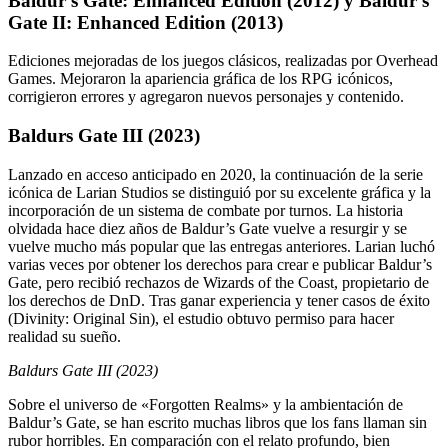
Baldur’s Gate: Enhanced Edition (2012) y Baldur’s
Gate II: Enhanced Edition (2013)
Ediciones mejoradas de los juegos clásicos, realizadas por Overhead
Games. Mejoraron la apariencia gráfica de los RPG icónicos,
corrigieron errores y agregaron nuevos personajes y contenido.
Baldurs Gate III (2023)
Lanzado en acceso anticipado en 2020, la continuación de la serie
icónica de Larian Studios se distinguió por su excelente gráfica y la
incorporación de un sistema de combate por turnos. La historia
olvidada hace diez años de Baldur’s Gate vuelve a resurgir y se
vuelve mucho más popular que las entregas anteriores. Larian luchó
varias veces por obtener los derechos para crear e publicar Baldur’s
Gate, pero recibió rechazos de Wizards of the Coast, propietario de
los derechos de DnD. Tras ganar experiencia y tener casos de éxito
(Divinity: Original Sin), el estudio obtuvo permiso para hacer
realidad su sueño.
Baldurs Gate III (2023)
Sobre el universo de «Forgotten Realms» y la ambientación de
Baldur’s Gate, se han escrito muchas libros que los fans llaman sin
rubor horribles. En comparación con el relato profundo, bien