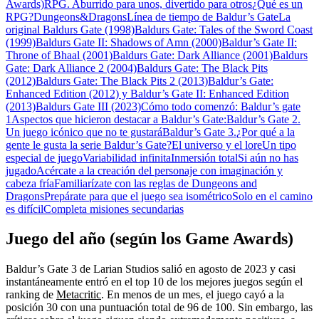
Awards)
RPG. Aburrido para unos, divertido para otros
¿Qué es un
RPG?
Dungeons&Dragons
Línea de tiempo de Baldur’s Gate
La
original Baldurs Gate (1998)
Baldurs Gate: Tales of the Sword Coast
(1999)
Baldurs Gate II: Shadows of Amn (2000)
Baldur’s Gate II:
Throne of Bhaal (2001)
Baldurs Gate: Dark Alliance (2001)
Baldurs
Gate: Dark Alliance 2 (2004)
Baldurs Gate: The Black Pits
(2012)
Baldurs Gate: The Black Pits 2 (2013)
Baldur’s Gate:
Enhanced Edition (2012) y Baldur’s Gate II: Enhanced Edition
(2013)
Baldurs Gate III (2023)
Cómo todo comenzó: Baldur’s gate
1
Aspectos que hicieron destacar a Baldur’s Gate:
Baldur’s Gate 2.
Un juego icónico que no te gustará
Baldur’s Gate 3.
¿Por qué a la
gente le gusta la serie Baldur’s Gate?
El universo y el lore
Un tipo
especial de juego
Variabilidad infinita
Inmersión total
Si aún no has
jugado
Acércate a la creación del personaje con imaginación y
cabeza fría
Familiarízate con las reglas de Dungeons and
Dragons
Prepárate para que el juego sea isométrico
Solo en el camino
es difícil
Completa misiones secundarias
Juego del año (según los Game Awards)
Baldur’s Gate 3 de Larian Studios salió en agosto de 2023 y casi
instantáneamente entró en el top 10 de los mejores juegos según el
ranking de
Metacritic
. En menos de un mes, el juego cayó a la
posición 30 con una puntuación total de 96 de 100. Sin embargo, las