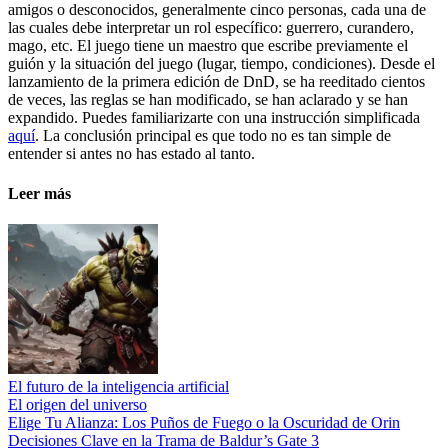
amigos o desconocidos, generalmente cinco personas, cada una de
las cuales debe interpretar un rol específico: guerrero, curandero,
mago, etc. El juego tiene un maestro que escribe previamente el
guión y la situación del juego (lugar, tiempo, condiciones). Desde el
lanzamiento de la primera edición de DnD, se ha reeditado cientos
de veces, las reglas se han modificado, se han aclarado y se han
expandido. Puedes familiarizarte con una instrucción simplificada
aquí
. La conclusión principal es que todo no es tan simple de
entender si antes no has estado al tanto.
Leer más
El futuro de la inteligencia artificial
El origen del universo
Elige Tu Alianza: Los Puños de Fuego o la Oscuridad de Orin
Decisiones Clave en la Trama de Baldur’s Gate 3