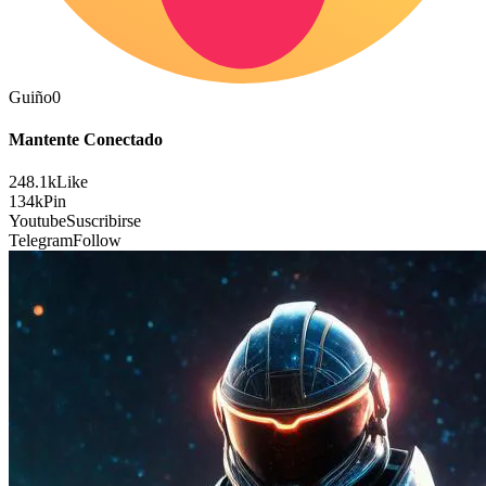
Guiño
0
Mantente Conectado
248.1k
Like
134k
Pin
Youtube
Suscribirse
Telegram
Follow