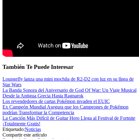
También Te Puede Interesar
Loungefly lanza una mini mochila de R2-D2 con luz en su línea de
Star Wars
La Banda Sonora del Aniversario de God Of War: Un Viaje Musical
Desde la Antigua Grecia Hasta Ragnarok
Los revendedores de cartas Pokémon invaden el EUIC
Ex Campeón Mundial Asegura que los Campeones de Pokémon
podrían Transformar la Competencia
La Canción Más Difícil de Guitar Hero Llega al Festival de Fortnite
¡Totalmente Gratis!
Etiquetado:
Noticias
Compartir este artículo