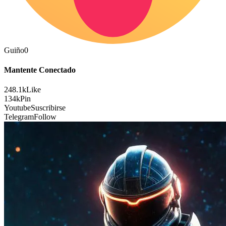
Guiño
0
Mantente Conectado
248.1k
Like
134k
Pin
Youtube
Suscribirse
Telegram
Follow