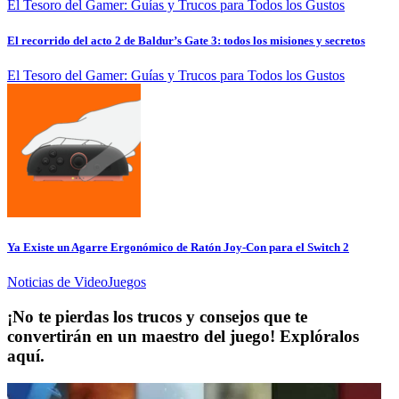
El Tesoro del Gamer: Guías y Trucos para Todos los Gustos
El recorrido del acto 2 de Baldur’s Gate 3: todos los misiones y secretos
El Tesoro del Gamer: Guías y Trucos para Todos los Gustos
Ya Existe un Agarre Ergonómico de Ratón Joy-Con para el Switch 2
Noticias de VideoJuegos
¡No te pierdas los trucos y consejos que te
convertirán en un maestro del juego! Explóralos
aquí.