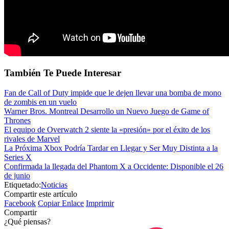
También Te Puede Interesar
Fan de Call of Duty impide que le dejen llevar una bomba de mono
de zombis en un vuelo
Warner Bros. Montreal Desarrollo un Nuevo Juego de Game of
Thrones
El equipo de Overwatch 2 siente la «presión» por el éxito de los
rivales de Marvel
La Próxima Xbox Podría Tardar en Llegar y Ser Muy Distinta a la
Series X
Confirmada la llegada del Phantom X a Occidente: Disponible el 26
de junio
Etiquetado:
Noticias
Compartir este artículo
Facebook
Copiar Enlace
Imprimir
Compartir
¿Qué piensas?