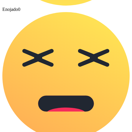
Enojado
0