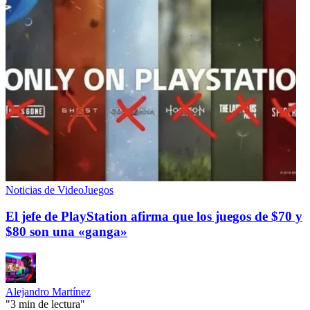
Noticias de VideoJuegos
El jefe de PlayStation afirma que los juegos de $70 y
$80 son una «ganga»
Alejandro Martínez
"3 min de lectura"