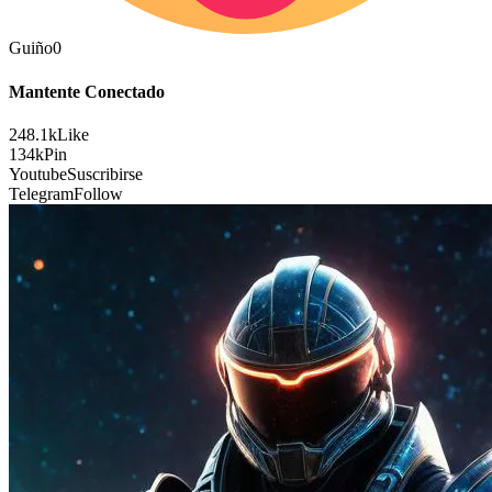
Guiño
0
Mantente Conectado
248.1k
Like
134k
Pin
Youtube
Suscribirse
Telegram
Follow